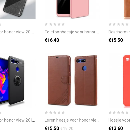
nor view 20 mofi honor-serie
telefoonhoesje voor honor view 20 gkk afneembare effen
bescherming hoesje voor honor v
€16.40
€15.50
r view 20 lenuo magnetische ring
leren hoesje voor honor view 20 azns luxe
hoesje voor honor v
€15.50
€13.60
€19.20