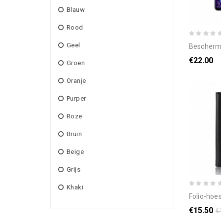
Blauw
Rood
Geel
bescherming van geh
€22.00
Groen
Oranje
Purper
Roze
Bruin
Beige
Grijs
Khaki
folio-hoesje 
€15.50
€