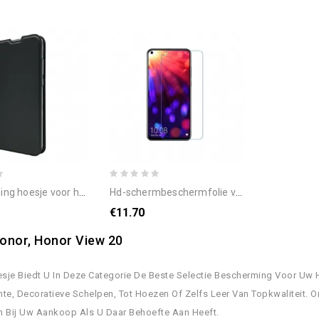
 honor view 20 folio-hoesje premium leereffect
hd-schermbeschermfolie voor honor view 20
€11.70
onor, Honor View 20
sje Biedt U In Deze Categorie De Beste Selectie Bescherming Voor Uw 
te, Decoratieve Schelpen, Tot Hoezen Of Zelfs Leer Van Topkwaliteit.
n Bij Uw Aankoop Als U Daar Behoefte Aan Heeft.