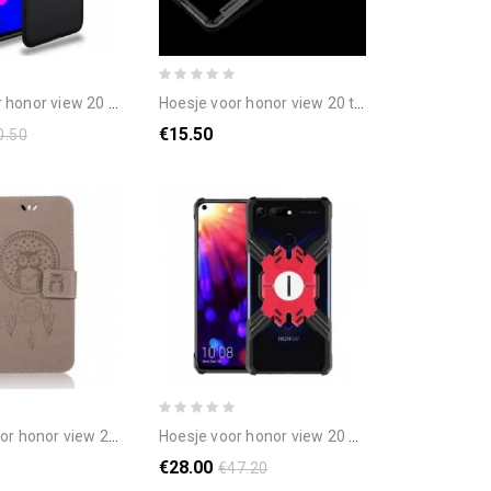
or view 20 draaiende ring
hoesje voor honor view 20 transparante nillkin
€15.50
0.50
ew 20 leer effect catch dreams owl
hoesje voor honor view 20 heldenbumper
€28.00
€47.20