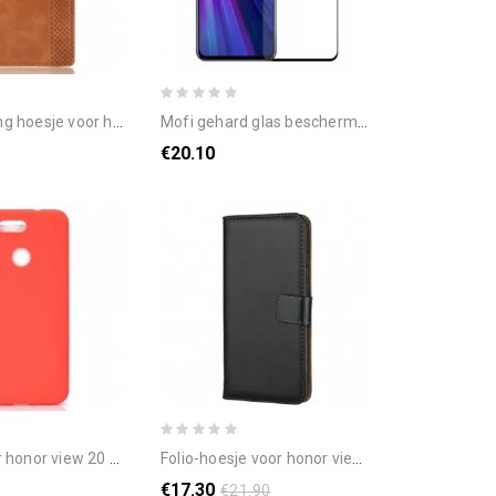
iew 20 folio-hoesje vintage gestileerd leereffect
mofi gehard glas bescherming voor honor view 20
€20.10
iew 20 matte zachte siliconen
folio-hoesje voor honor view 20 echte lederen uitnodiging
€17.30
€21.90