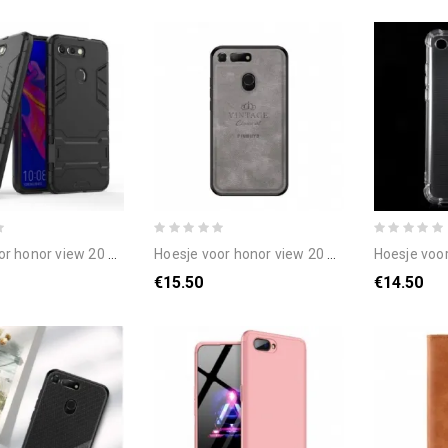
onor view 20 ultrabestendig
hoesje voor honor view 20 eervolle vintage
hoesje voor ho
€15.50
€14.50