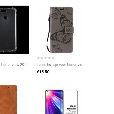
nor view 20 transparant
leren hoesje voor honor view 20 met ketting reusachtige vlinders met bandjes
€15.50