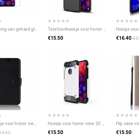
ard glas voor het honor view 20-scherm
telefoonhoesje voor honor view 20 dubbellijns litchi leder effect
hoesje voor hon
€15.50
€16.40
€2
voor honor view 20 klassiek
hoesje voor honor view 20 overlevende
flip case voor honor vi
€15.50
€15.50
19.20