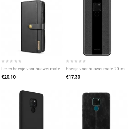
leren hoesje voor huawei mate 20 dg glad leereffect. ming afneembaar
hoesje voor huawei mate 20 imak fantasy-serie glas en film
€20.10
€17.30