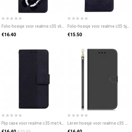
folio-hoesje voor realme c35 vlinderhuid-aanraking
folio-hoesje voor realme c35 tijgerafdruk
€16.40
€15.50
flip case voor realme c35 met ketting geometrische strappy patronen
leren hoesje voor realme c35 met ketting spiegeleffect band
€16.40
€16.40
€20.50