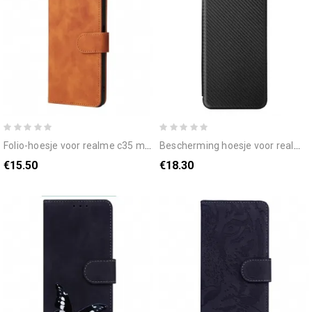
folio-hoesje voor realme c35 met ketting skin-touch-gevoel met bandjes
bescherming hoesje voor realme c35 folio-hoesje koolstofvezelring
€15.50
€18.30