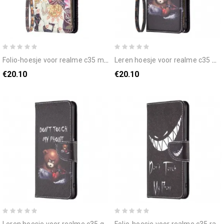
folio-hoesje voor realme c35 met ketting olifantenzak met rits en riem
leren hoesje voor realme c35 met ketting gevaarlijke beer met riempje met rits
€20.10
€20.10