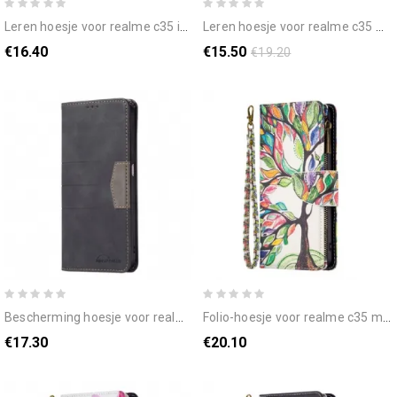
leren hoesje voor realme c35 imitatieleer idewei
leren hoesje voor realme c35 met ketting folio-hoesje gladde schuine klep met riem
€16.40
€15.50
€19.20
bescherming hoesje voor realme c35 folio-hoesje binfen kleurlijnen
folio-hoesje voor realme c35 met ketting zak met ritssluiting met riempje
€17.30
€20.10