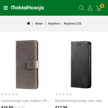
0
Meer
Realme
Realme C35
leren hoesje voor realme c35 met ketting band mandala
bescherming hoesje voor realme c35 folio-hoesje denimtextuur
€15.50
€17.30
€19.20