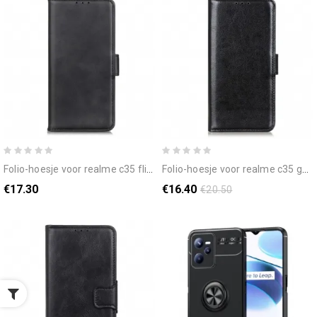
folio-hoesje voor realme c35 flip case klassieke dubbele klep
folio-hoesje voor realme c35 gewaxt kunstleer
€17.30
€16.40
€20.50