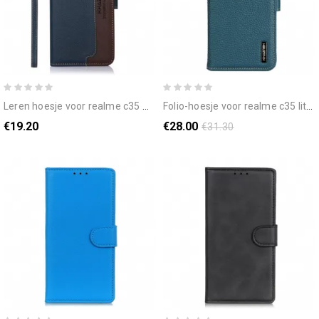
leren hoesje voor realme c35 met ketting khazneh lychee-textuur rfid-riem
folio-hoesje voor realme c35 litchi khazneh leer
€19.20
€28.00
€31.30