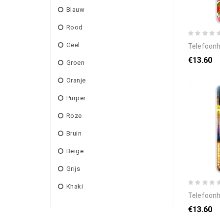
Blauw
Rood
Geel
telefoonhoesje voor hu
€13.60
Groen
Oranje
Purper
Roze
Bruin
Beige
Grijs
Khaki
telefoonhoesje voor hua
€13.60