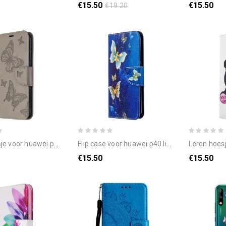
€15.50
€15.50
€19.20
lite e / huawei y7p flip case vlinders en schuine klep
flip case voor huawei p40 lite e / huawei y7p vlinders koningen
leren hoesje voor huawei
€15.50
€15.50