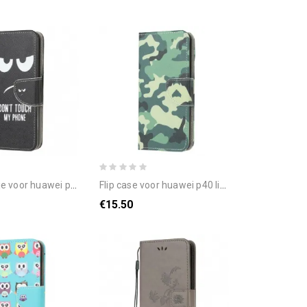
ite e / huawei y7p raak mijn telefoon niet aan
flip case voor huawei p40 lite e / huawei y7p militaire camouflage
€15.50