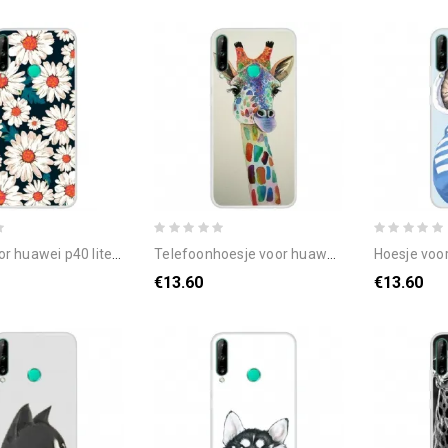
p40 lite e / huawei y7p vrijheidsbloemen
telefoonhoesje voor huawei p40 lite e / huawei y7p kleurrijke giraf
hoesje voor huawei p40
€13.60
€13.60