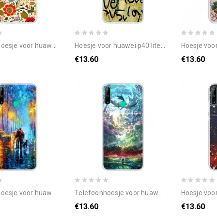
awei p40 lite e / huawei y7p bloemen tapijt
hoesje voor huawei p40 lite e / huawei y7p liefde en liefde
hoesje voor huawei p40
€13.60
€13.60
wei p40 lite e / huawei y7p familiewandeling
telefoonhoesje voor huawei p40 lite e / huawei y7p natuurparadijs
hoesje voor huawei p4
€13.60
€13.60