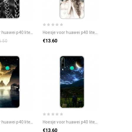
lite e / huawei y7p giraffen met bril
hoesje voor huawei p40 lite e / huawei y7p de bloemenvrouw
€13.60
6.50
40 lite e / huawei y7p volle maan
hoesje voor huawei p40 lite e / huawei y7p schilder in de nacht
€13.60