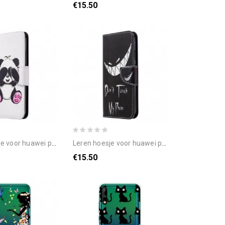
€15.50
 p40 lite e / huawei y7p pandaplezier
leren hoesje voor huawei p40 lite e / huawei y7p duivelstelefoon
€15.50