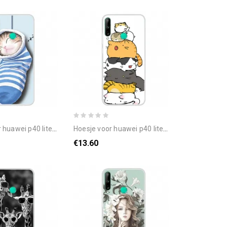
 lite e / huawei y7p slapende kitten
hoesje voor huawei p40 lite e / huawei y7p stapel cartoon katten
€13.60