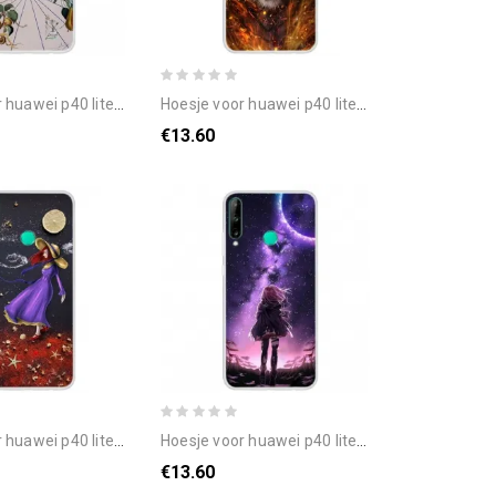
 lite e / huawei y7p natuur vlinders
hoesje voor huawei p40 lite e / huawei y7p brandtijger
€13.60
0 lite e / huawei y7p vrouw op zee
hoesje voor huawei p40 lite e / huawei y7p magische volle maan
€13.60