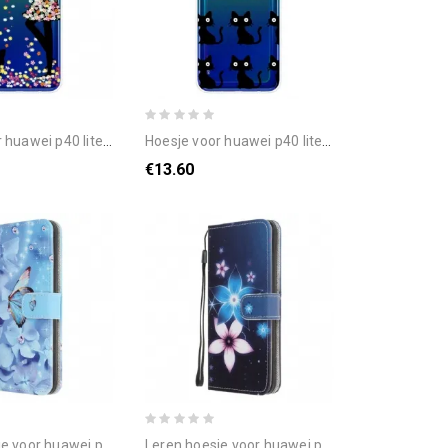
 lite e / huawei y7p magische vrouw
hoesje voor huawei p40 lite e / huawei y7p meerdere zwarte katten
€13.60
e / huawei y7p met ketting vlinders met diamanten band
leren hoesje voor huawei p40 lite e / huawei y7p met ketting maanband bloemen