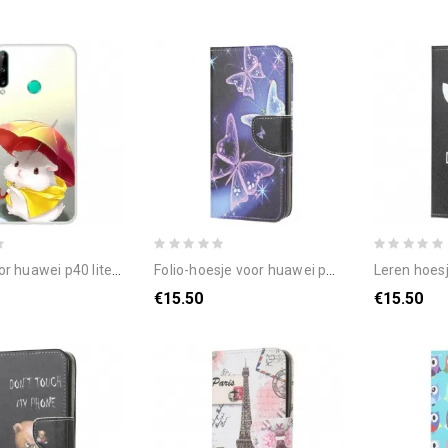
40 lite e / huawei y7p hamster in de regen
folio-hoesje voor huawei p40 lite e / huawei y7p vlinders en bloemen
leren hoesje voor huawei p40 l
€15.50
€15.50