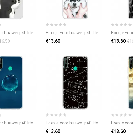
i p40 lite e / huawei y7p duivelskat
hoesje voor huawei p40 lite e / huawei y7p wolfenkop
hoesje voor huawei p40 
€13.60
€13.60
16.50
€1
 p40 lite e / huawei y7p waterdruppel
hoesje voor huawei p40 lite e / huawei y7p wiskunde
hoesje voor huawei p
€13.60
€13.60