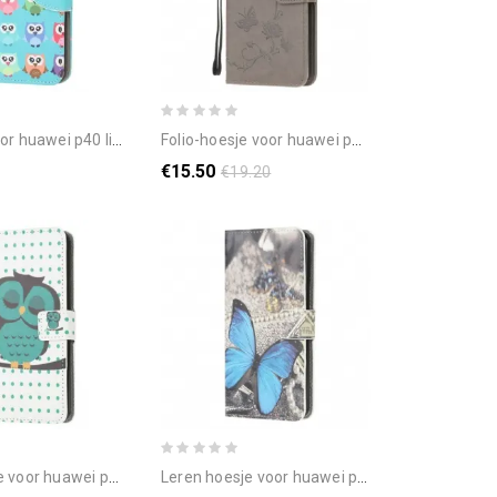
40 lite e / huawei y7p meerdere uilen
folio-hoesje voor huawei p40 lite e / huawei y7p betoverde vlinders
€15.50
€19.20
 p40 lite e / huawei y7p slapende uil
leren hoesje voor huawei p40 lite e / huawei y7p blauwe vlinder