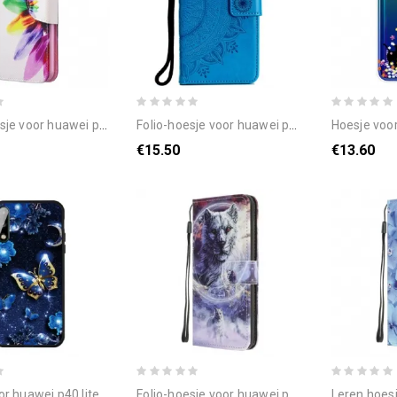
wei p40 lite e / huawei y7p aquarel bloem
folio-hoesje voor huawei p40 lite e / huawei y7p zon mandala
hoesje voor huawei p40
€15.50
€13.60
 p40 lite e / huawei y7p gouden vlinder
folio-hoesje voor huawei p40 lite e / huawei y7p wolf in de winter met draagkoord
leren hoesje voor huawei p40 lite 