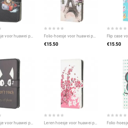
ei p40 lite e / huawei y7p gevaarlijke beer
folio-hoesje voor huawei p40 lite e / huawei y7p retro eiffeltoren
flip case voor huawei p
€15.50
€15.50
lite e / huawei y7p raak mijn mobiele telefoon niet aan
leren hoesje voor huawei p40 lite e / huawei y7p tropische bloemen
folio-hoesje voor huawei