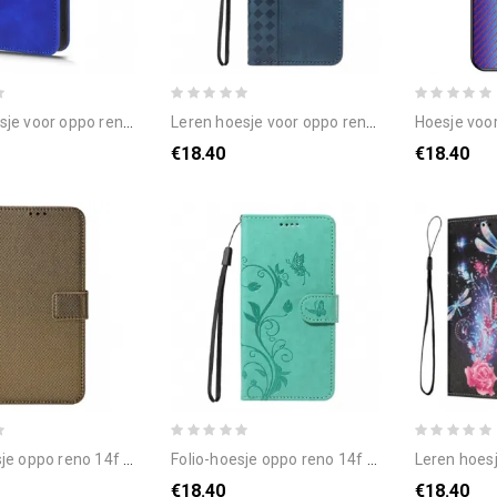
r oppo reno 14f 5g suède effect
leren hoesje voor oppo reno 14f 5g diamanten rand
hoesje voor oppo reno 
€18.40
€18.40
po reno 14f 5g diamantpatroon
folio-hoesje oppo reno 14f 5g telefoonhoesje kleine bloemen
leren hoesje voor
€18.40
€18.40