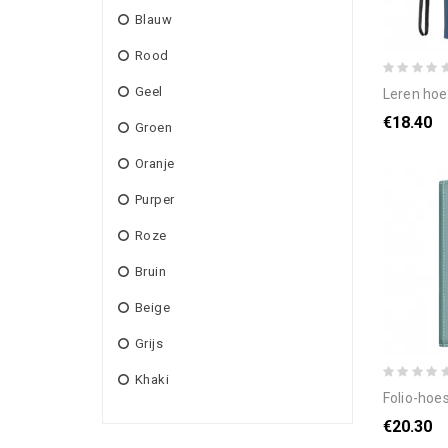
Blauw
Rood
Geel
leren hoesje v
€18.40
Groen
Oranje
Purper
Roze
Bruin
Beige
Grijs
Khaki
folio-hoesje oppo reno 
€20.30