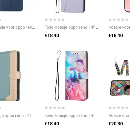
oor oppo reno 14f 5g golvend
folio-hoesje oppo reno 14f 5g telefoonhoesje driehoekspatroon
hoesje voor oppo r
€18.40
€18.40
14f 5g telefoonhoesje tweekleurige binfen-kleur
folio-hoesje oppo reno 14f 5g telefoonhoesje marmer
hoesje oppo reno 14f 5
€18.40
€20.30