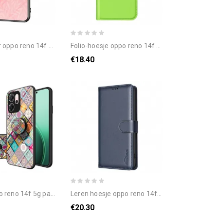
eno 14f 5g vlinder gehard glas
folio-hoesje oppo reno 14f 5g telefoonhoesje lychee kunstleer
€18.40
g patchwork standaard en draagkoord
leren hoesje oppo reno 14f 5g binfen-kleur bescherming hoesje
€20.30