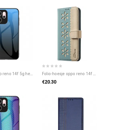
o 14f 5g hello gehard glas
folio-hoesje oppo reno 14f 5g telefoonhoesje bloemenprint (binfen-kleur)
€20.30