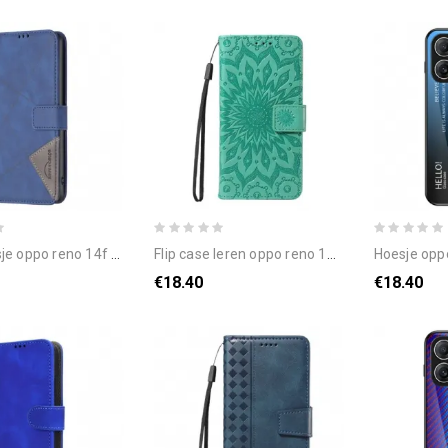
14f 5g telefoonhoesje geometrische binfen-kleur
flip case leren oppo reno 14f 5g opvallende mandala
hoesje oppo ren
€18.40
€18.40