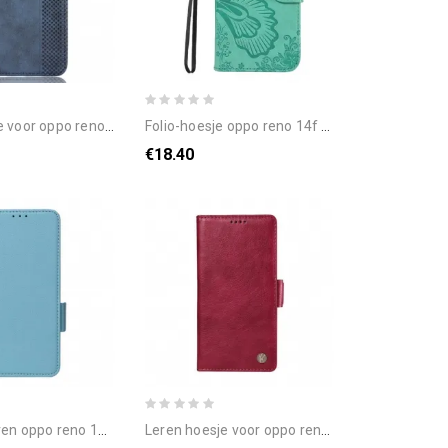
oppo reno 14f 5g vintage rand
folio-hoesje oppo reno 14f 5g telefoonhoesje vlinderontwerp
€18.40
o 14f 5g draagkoord van imitatieleer
leren hoesje voor oppo reno 14f 5g vintage yikatu