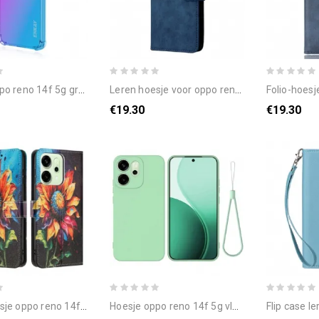
reno 14f 5g gradient enkay
leren hoesje voor oppo reno 14f 5g rfid-bescherming suède-effect met riempje
folio-hoesje voor 
€19.30
€19.30
po reno 14f 5g zonnebloempatroon
hoesje oppo reno 14f 5g vloeibare siliconen met draagkoord
flip case leren oppo ren