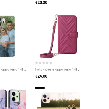
€20.30
ppo reno 14f 5g retro
folio-hoesje oppo reno 14f 5g telefoonhoesje premium design met schouderband en draagkoord
€24.00