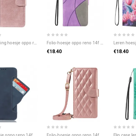
e oppo reno 14f 5g effen met riempje
folio-hoesje oppo reno 14f 5g telefoonhoesje tweekleurige golvende lijn
leren hoesje voor
€18.40
€18.40
eno 14f 5g telefoonhoesje kaarthouder
folio-hoesje oppo reno 14f 5g telefoonhoesje gewatteerd met riempje en schouderriem
flip case leren o