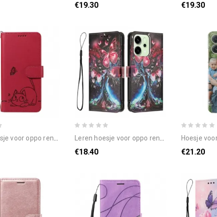
€19.30
€19.30
voor oppo reno 14f 5g kat
leren hoesje voor oppo reno 14f 5g vlinder afdrukken
hoesje voor o
€18.40
€21.20