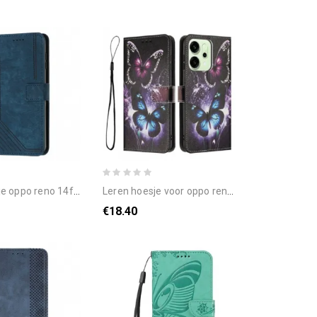
4f 5g retro ontwerp bescherming hoesje
leren hoesje voor oppo reno 14f 5g vlinders
€18.40