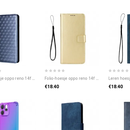
no 14f 5g telefoonhoesje diamantpatroon
folio-hoesje oppo reno 14f 5g opvallend kunstleer
leren hoesje oppo reno 1
€18.40
€18.40