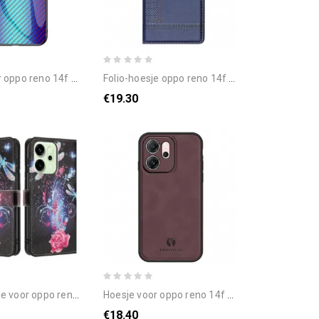
14f 5g gehard glas met koolstofvezel
folio-hoesje oppo reno 14f 5g geruit patroon bescherming hoesje
€19.30
 oppo reno 14f 5g libellen
hoesje voor oppo reno 14f 5g annyojo
€18.40