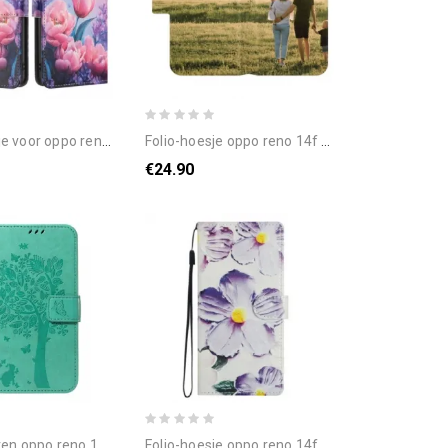
 oppo reno 14f 5g floralie
folio-hoesje oppo reno 14f 5g telefoonhoesje elegant
€24.90
ppo reno 14f 5g boom en kat
folio-hoesje oppo reno 14f 5g telefoonhoesje vintage bloemen