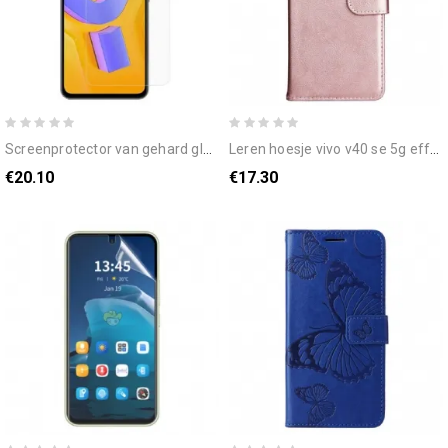
screenprotector van gehard glas voor vivo v40 se 5g
leren hoesje vivo v40 se 5g effen imitatieleer bescherming hoesje
€20.10
€17.30