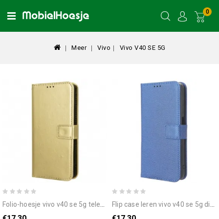
0
Meer
Vivo
Vivo V40 SE 5G
folio-hoesje vivo v40 se 5g telefoonhoesje opvallend imitatieleer met bandje
flip case leren vivo v40 se 5g diamantstructuur
€17.30
€17.30