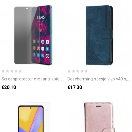
screenprotector met anti-spionagefunctie voor vivo v40 se 5g
bescherming hoesje vivo v40 se 5g retro design
€20.10
€17.30