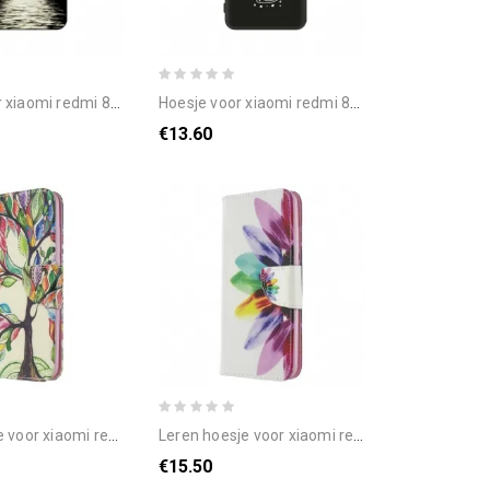
i 8a marine moon flexibele siliconen
hoesje voor xiaomi redmi 8a flexibele siliconen graphics
€13.60
iaomi redmi 8a gekleurde boom
leren hoesje voor xiaomi redmi 8a aquarel bloem
€15.50