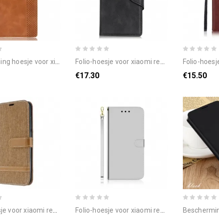
omi redmi 8a folio-hoesje vintage gestileerd leereffect
folio-hoesje voor xiaomi redmi 8a vintage kunstleer en knoop
folio-hoesje voor xiaomi r
€17.30
€15.50
redmi 8a met ketting band met stof en leereffect
folio-hoesje voor xiaomi redmi 8a spiegelkap van kunstleer
bescherming hoesje voor x