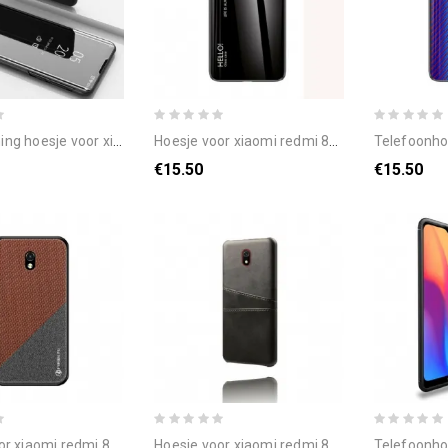
oor xiaomi redmi 8a simplistische spiegel
hoesje voor xiaomi redmi 8a hallo gehard glas
telefoonhoesje voor xia
€15.50
€15.50
omi redmi 8a pinwuyo honor-serie
hoesje voor xiaomi redmi 8a kaarthouder
telefoonhoesje voor xi