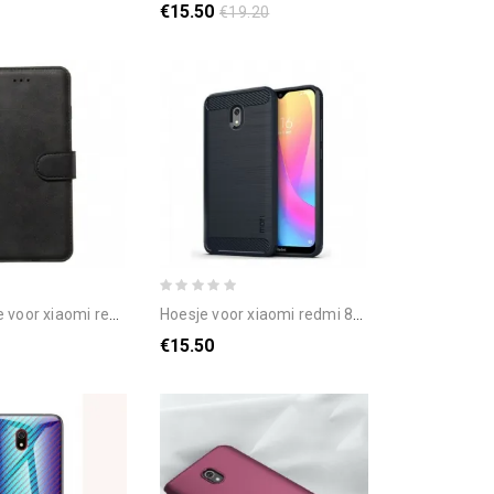
€15.50
€19.20
mi redmi 8a retro-stijl kunstleer
hoesje voor xiaomi redmi 8a mofi geborstelde koolstofvezel
€15.50