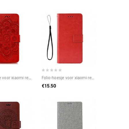
aomi redmi 8a volledige mandala
folio-hoesje voor xiaomi redmi 8a flitsachtig kunstleer
€15.50