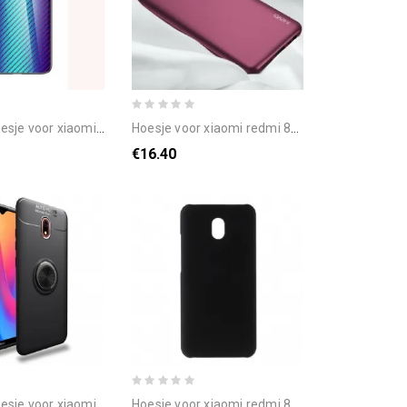
omi redmi 8a koolstofvezel gehard glas
hoesje voor xiaomi redmi 8a guardian series x-niveau
€16.40
aomi redmi 8a lenuo magnetische ring
hoesje voor xiaomi redmi 8a rubber meer