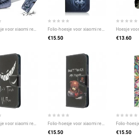
r xiaomi redmi 8a tijgergezicht
folio-hoesje voor xiaomi redmi 8a ernesto de wolf
hoesje voor xiaomi redm
€15.50
€13.60
 xiaomi redmi 8a duivelstelefoon
folio-hoesje voor xiaomi redmi 8a gevaarlijke beer
folio-hoesje voor x
€15.50
€15.50