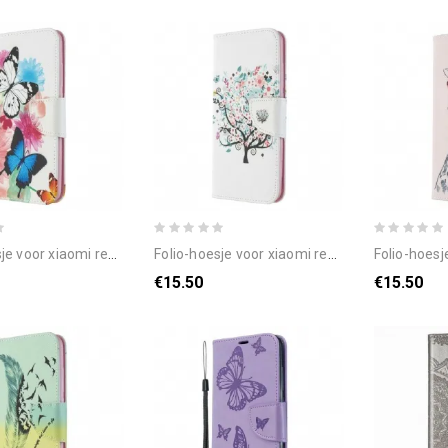
i redmi 8a geschilderde vlinders en bloemen
folio-hoesje voor xiaomi redmi 8a bloemrijke boom
folio-hoesje voor 
€15.50
€15.50