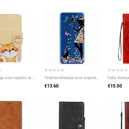
dmi 8a met ketting raak me niet aan kat met bandjes
telefoonhoesje voor xiaomi redmi 8a magische vrouw
folio-hoesje voor xi
€13.60
€15.50