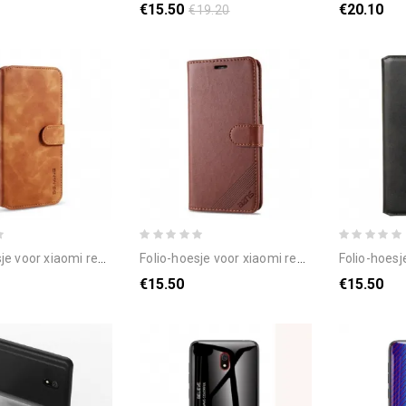
€15.50
€20.10
€19.20
r xiaomi redmi 8a dg.ming retro
folio-hoesje voor xiaomi redmi 8a azns kunstleer
folio-hoesje voor xiao
€15.50
€15.50