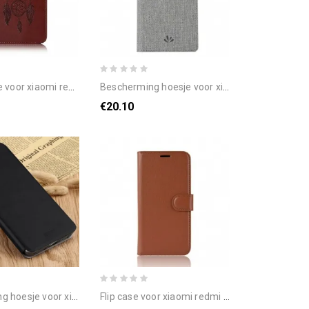
edmi 8a lederen effect dromenvanger uil
bescherming hoesje voor xiaomi redmi 8a folio-hoesje getextureerd
€20.10
iaomi redmi 8a folio-hoesje mofi vintage
flip case voor xiaomi redmi 8a klassiek kunstleer