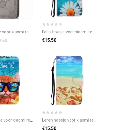
edmi 8a mandala van middelbare leeftijd
folio-hoesje voor xiaomi redmi 8a met ketting thong madeliefjes
€15.50
9.20
redmi 8a met ketting cat live it strappy
leren hoesje voor xiaomi redmi 8a met ketting thongstrand
€15.50