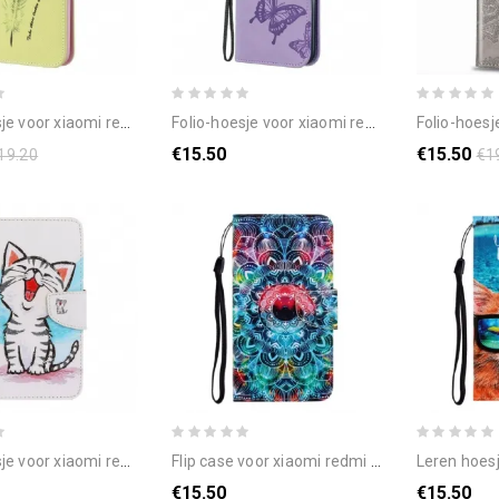
r xiaomi redmi 8a leren vliegen
folio-hoesje voor xiaomi redmi 8a met ketting bandje met vlinderprint
folio-hoesje voor xiaomi r
€15.50
€15.50
19.20
€1
mi redmi 8a met ketting thong kleur kitten
flip case voor xiaomi redmi 8a met ketting knipperende mandala met bandjes
leren hoesje voor xiaomi 
€15.50
€15.50