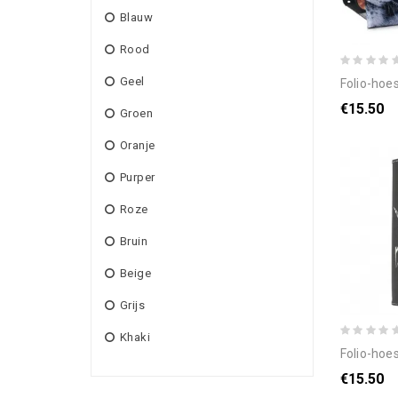
Blauw
Rood
Geel
folio-hoesje voo
€15.50
Groen
Oranje
Purper
Roze
Bruin
Beige
Grijs
Khaki
folio-hoesje voor
€15.50