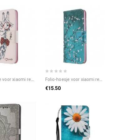
xiaomi redmi 8a nerdy giraf
folio-hoesje voor xiaomi redmi 8a bloeiende boom
€15.50