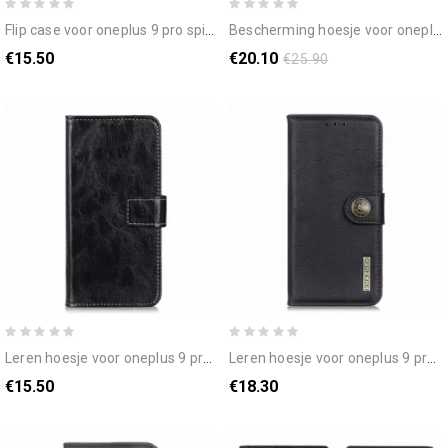
flip case voor oneplus 9 pro spiegel van kunstleer
bescherming hoesje voor oneplus 9 pro folio-hoesje sobere leerstijl
€15.50
€20.10
€25.90
leren hoesje voor oneplus 9 pro glanzende en zichtbare naden
leren hoesje voor oneplus 9 pro imitatieleer khazneh
€15.50
€18.30