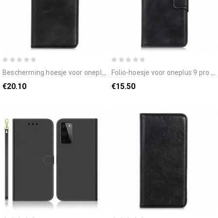
bescherming hoesje voor oneplus 9 pro folio-hoesje sober splitleer
folio-hoesje voor oneplus 9 pro omkeerbaar leereffect met gesp
€20.10
€15.50