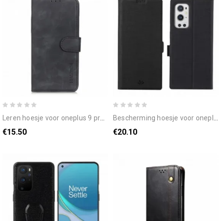
leren hoesje voor oneplus 9 pro vintage leereffect khazneh
bescherming hoesje voor oneplus 9 pro folio-hoesje vili dmx getextureerd
€15.50
€20.10