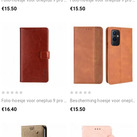
folio-hoesje voor oneplus 9 pro skin-touch
folio-hoesje voor oneplus 9 pro klassiek
€15.50
€15.50
folio-hoesje voor oneplus 9 pro imitatieleer idewei
bescherming hoesje voor oneplus 9 pro folio-hoesje vintage gestileerd leereffect
€16.40
€15.50