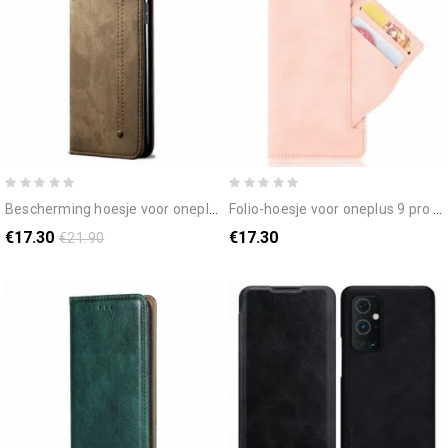
bescherming hoesje voor oneplus 9 pro folio-hoesje imitatieleren jeanstextuur
folio-hoesje voor oneplus 9 pro eerste klas multi-kaart
€17.30
€17.30
€21.90