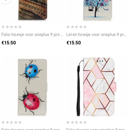
folio-hoesje voor oneplus 9 pro eiffeltoren in de herfst
leren hoesje voor oneplus 9 pro bloeiende boom
€15.50
€15.50
folio-hoesje voor oneplus 9 pro lieveheersbeestjes
folio-hoesje voor oneplus 9 pro met ketting gestreept geometrisch marmer