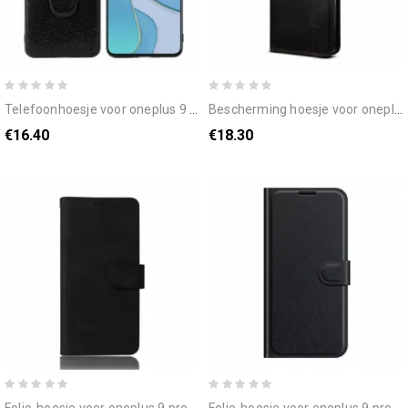
telefoonhoesje voor oneplus 9 pro zwarte pailletten ring-ondersteuning
bescherming hoesje voor oneplus 9 pro folio-hoesje gewaxt kunstleer
€16.40
€18.30