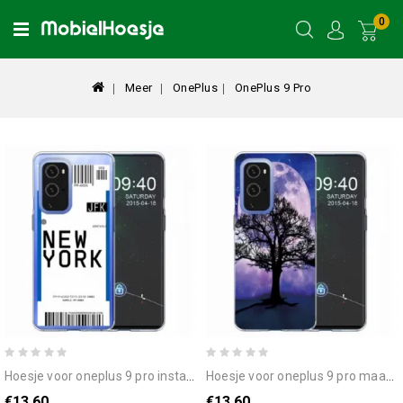
0
Meer
OnePlus
OnePlus 9 Pro
hoesje voor oneplus 9 pro instapkaart naar new york
hoesje voor oneplus 9 pro maanboom
€13.60
€13.60