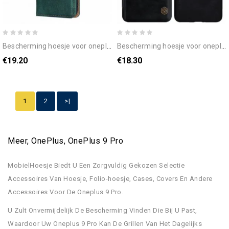
bescherming hoesje voor oneplus 9 pro folio-hoesje pure kleur
bescherming hoesje voor oneplus 9 pro folio-hoesje nillkin qin-serie
€19.20
€18.30
1
2
>|
Meer, OnePlus, OnePlus 9 Pro
MobielHoesje Biedt U Een Zorgvuldig Gekozen Selectie
Accessoires Van Hoesje, Folio-hoesje, Cases, Covers En Andere
Accessoires Voor De Oneplus 9 Pro.
U Zult Onvermijdelijk De Bescherming Vinden Die Bij U Past,
Waardoor Uw Oneplus 9 Pro Kan De Grillen Van Het Dagelijks