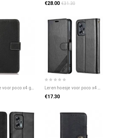
€28.00
€31.30
o x4 gt litchi-naden van kunstleer
leren hoesje voor poco x4 gt azns-stijl leer
€17.30