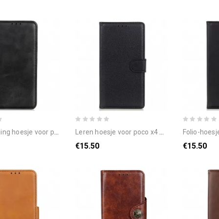
oor poco x4 gt folio-hoesje gespleten leer
leren hoesje voor poco x4 gt traditioneel kunstleer
folio-hoesje voor p
€15.50
€15.50