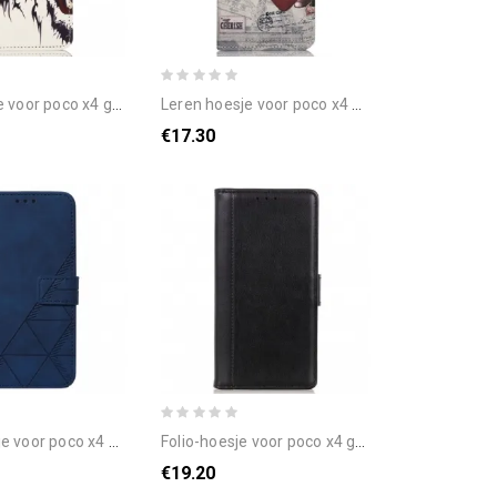
r poco x4 gt felle tijger
leren hoesje voor poco x4 gt reizende kat
€17.30
 x4 gt met ketting banddriehoeken
folio-hoesje voor poco x4 gt leerstijl
€19.20