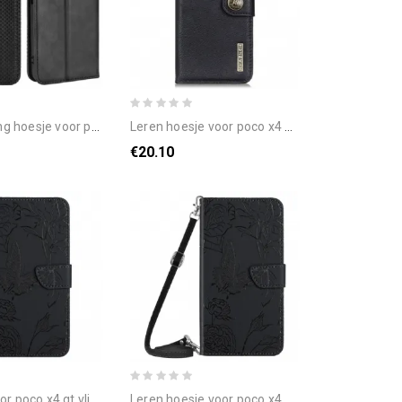
 x4 gt folio-hoesje gestileerde lederen stijl
leren hoesje voor poco x4 gt retro kunstleer khazneh
€20.10
co x4 gt vlinder met koord
leren hoesje voor poco x4 gt kunstleren vlinders met schouderriem