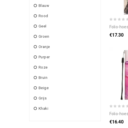
Blauw
Rood
Geel
folio-hoesje voor 
€17.30
Groen
Oranje
Purper
Roze
Bruin
Beige
Grijs
Khaki
folio-hoesje voor 
€16.40