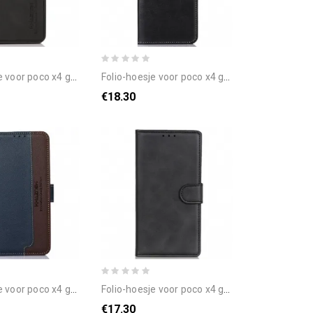
co x4 gt khazneh mode leereffect
folio-hoesje voor poco x4 gt naad leereffect
€18.30
o x4 gt liche-stijl rfid khazneh
folio-hoesje voor poco x4 gt mat kunstleer
€17.30