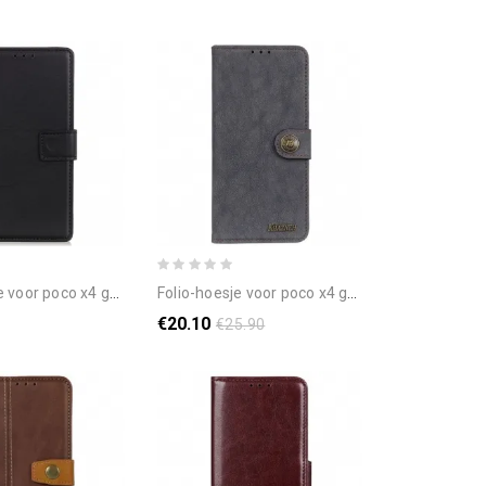
oco x4 gt eenvoudig kunstleer
folio-hoesje voor poco x4 gt retro split kunstleer khazneh
€20.10
€25.90