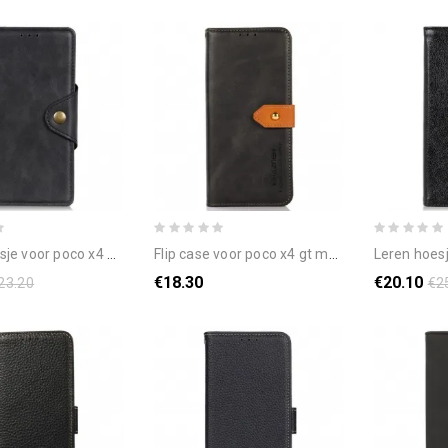
or poco x4 gt magnetische knop
flip case voor poco x4 gt met khazneh-band
leren hoesje voor
€18.30
€20.10
23.20
€2