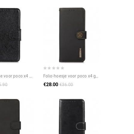
 poco x4 gt nappa splitleer
folio-hoesje voor poco x4 gt echt leer khazneh rfid
€28.00
5.90
€36.00