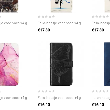
poco x4 gt eiffeltoren van de dichter
folio-hoesje voor poco x4 gt bloeiende boom
folio-hoesje voo
€17.30
€17.30
poco x4 gt met ketting marmeren band
folio-hoesje voor poco x4 gt met ketting butterfly stijl riem
leren hoesje voor poco
€16.40
€16.40