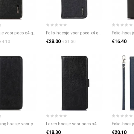
poco x4 gt litchi leer khazneh rfid
folio-hoesje voor poco x4 gt khazneh lychee leer
folio-hoesje voor po
€28.00
€16.40
34.10
€31.30
oor poco x4 gt folio-hoesje gespleten leer
leren hoesje voor poco x4 gt getextureerd kunstleer
folio-hoesje voor poc
€18.30
€20.10