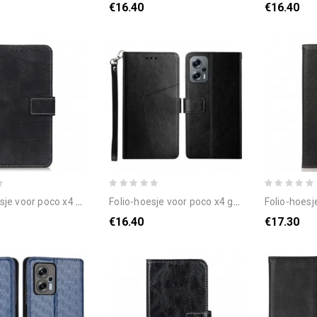
€16.40
€16.40
 poco x4 gt krokodillenleereffect
folio-hoesje voor poco x4 gt met ketting y-bandontwerp
folio-hoesje voor poc
€16.40
€17.30