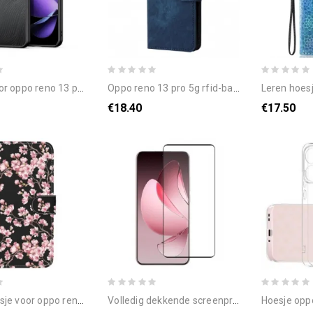
reno 13 pro 5g aimo-serie dux ducis
oppo reno 13 pro 5g rfid-band met suède-effect
leren hoesje oppo reno 1
€18.40
€17.50
oppo reno 13 pro 5g pruimenbloesems
volledig dekkende screenprotector van gehard glas voor oppo reno13 pro 5g
hoesje oppo re