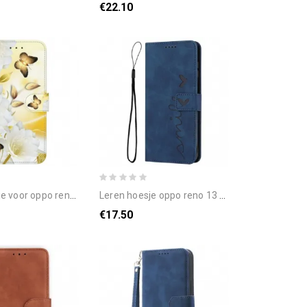
€22.10
 13 pro 5g witte vlinders en witte bloemen
leren hoesje oppo reno 13 pro 5g glimlach bescherming hoesje
€17.50