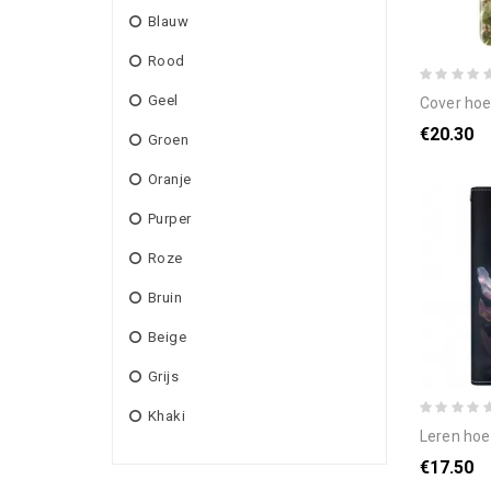
Blauw
Rood
Geel
cover hoesje oppo re
€20.30
Groen
Oranje
Purper
Roze
Bruin
Beige
Grijs
Khaki
leren hoesje oppo reno 
€17.50