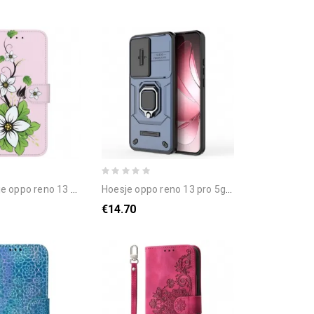
reno 13 pro 5g leliepatroon
hoesje oppo reno 13 pro 5g duurzame ring met lensbescherming
€14.70