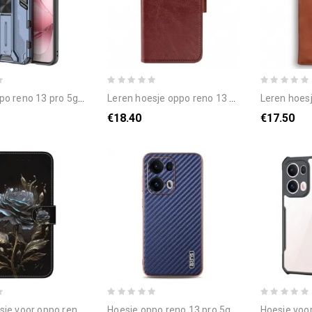
 13 pro 5g geïntegreerde standaard
leren hoesje oppo reno 13 pro 5g vintage bescherming hoesje
leren hoesje oppo reno 13
€18.40
€17.50
r oppo reno 13 pro 5g zwarte roos
hoesje oppo reno 13 pro 5g azns koolstofstructuur
hoesje voor op