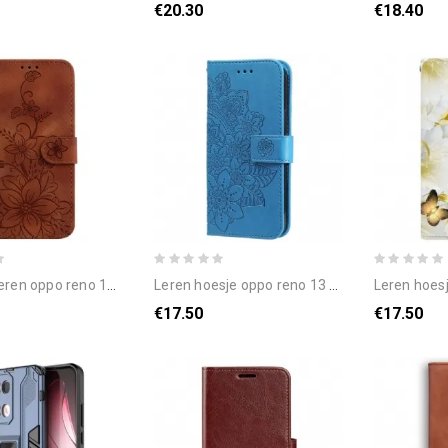
€20.30
€18.40
o reno 13 pro 5g fleur-de-lis-patroon
leren hoesje oppo reno 13 pro 5g mandalaprint
leren hoesje voor oppo reno
€17.50
€17.50