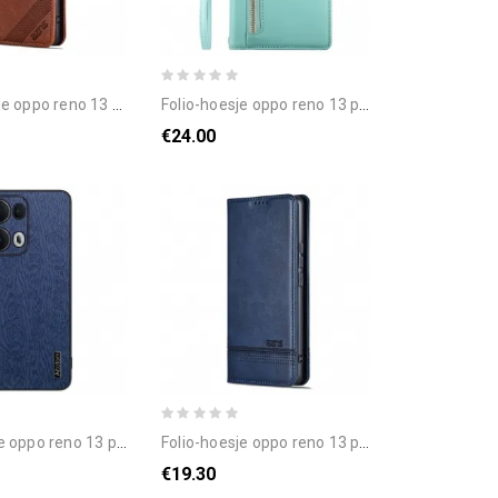
 13 pro 5g azns bescherming hoesje
folio-hoesje oppo reno 13 pro 5g telefoonhoesje portemonnee met band en schouderband
€24.00
 13 pro 5g telefoonhoesje houtnerf
folio-hoesje oppo reno 13 pro 5g telefoonhoesje azns
€19.30