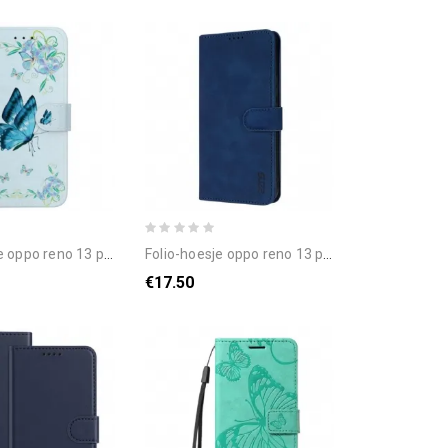
 5g telefoonhoesje blauwe vlinders en bloemen
folio-hoesje oppo reno 13 pro 5g telefoonhoesje azns lederlook
€17.50