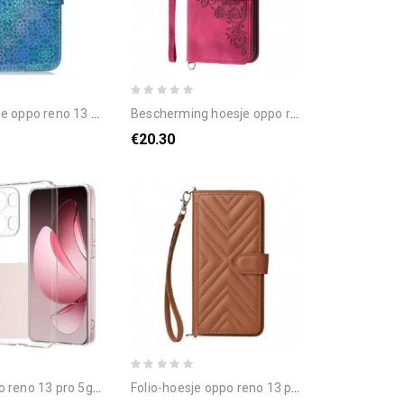
3 pro 5g discostijl bescherming hoesje
bescherming hoesje oppo reno 13 pro 5g bloemenpatroon met schouderband
€20.30
no 13 pro 5g transparant
folio-hoesje oppo reno 13 pro 5g telefoonhoesje schouderband met retro design