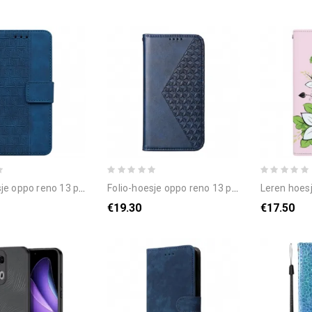
o 13 pro 5g telefoonhoesje geweven patroon
folio-hoesje oppo reno 13 pro 5g telefoonhoesje diamantpatroon met band
leren hoesje oppo 
€19.30
€17.50