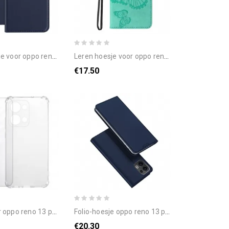
 oppo reno 13 pro 5g hybride
leren hoesje voor oppo reno 13 pro 5g reuzenvlinders
€17.50
 13 pro 5g verstevigd transparant
folio-hoesje oppo reno 13 pro 5g telefoonhoesje dux ducis skin pro-serie
€20.30