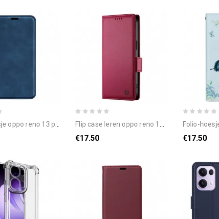
oppo reno 13 pro 5g klassiek
flip case leren oppo reno 13 pro 5g klinknagel
folio-hoesje oppo reno 13 pro
€17.50
€17.50