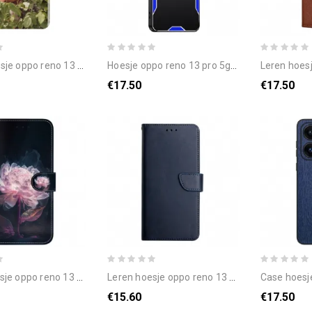
no 13 pro 5g telefoonhoesje professioneel
hoesje oppo reno 13 pro 5g metaalnerf bescherming hoesje
leren hoesje oppo reno
€17.50
€17.50
13 pro 5g paarse pioenroos bescherming hoesje
leren hoesje oppo reno 13 pro 5g nappaleer bescherming hoesje
case hoesje oppo reno
€15.60
€17.50