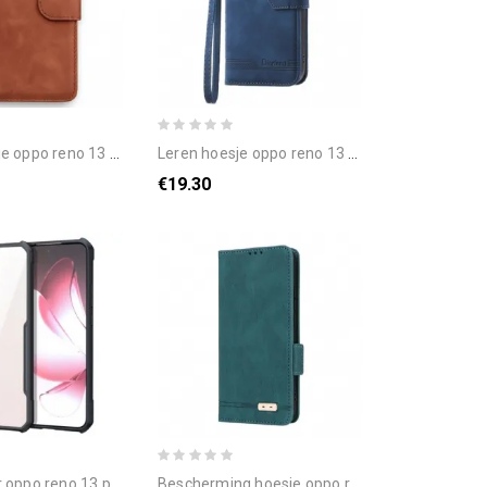
 pro 5g suède-effect bescherming hoesje
leren hoesje oppo reno 13 pro 5g dierfeng bescherming hoesje
€19.30
po reno 13 pro 5g xundd
bescherming hoesje oppo reno 13 pro 5g retro