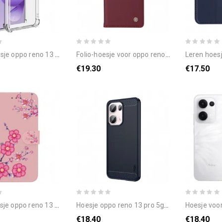
o 13 pro 5g telefoonhoesje ux-4 serie imak
folio-hoesje voor oppo reno 13 pro 5g ykatu
leren hoesje voor
€19.30
€17.50
 13 pro 5g sakura-patroon bescherming hoesje
hoesje oppo reno 13 pro 5g geborsteld koolstofvezel bescherming hoesje
hoesje voor oppo reno
€18.40
€18.40