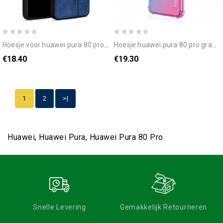
hoesje voor huawei pura 80 pro azns
hoesje huawei pura 80 pro gradiënt enkay
€18.40
€19.30
1
2
>|
Huawei, Huawei Pura, Huawei Pura 80 Pro
Snelle Levering
Gemakkelijk Retourneren