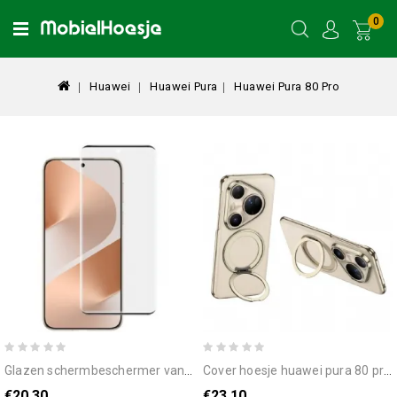
0
Huawei
Huawei Pura
Huawei Pura 80 Pro
glazen schermbeschermer van gehard glas voor huawei pura 80 pro / pura 80 ultra imak
cover hoesje huawei pura 80 pro telefoonhoesje gkk magnetisch
€20.30
€23.10