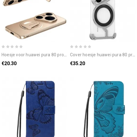
hoesje voor huawei pura 80 pro magsafe met geïntegreerde standaard
cover hoesje huawei pura 80 pro telefoonhoesje magsafe met draaibare standaard en warmteafvoer
€20.30
€35.20