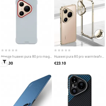
hoesje huawei pura 80 pro magsafe x-level houder
huawei pura 80 pro warmteafvoer en volledige bescherming
€19.30
€23.10