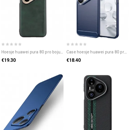
hoesje huawei pura 80 pro bojue-3 serie x-level bescherming hoesje
case hoesje huawei pura 80 pro telefoonhoesje geborsteld koolstofvezel
€19.30
€18.40