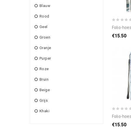
Blauw
Rood
Geel
folio-hoesje voor 
€15.50
Groen
Oranje
Purper
Roze
Bruin
Beige
Grijs
Khaki
folio-hoesje voor huawei 
€15.50