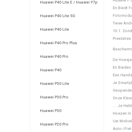
Huawei P 
Huawei P40 Lite E / Huawei Y7p
En Biedt F
Fotomodul
Huawei P40 Lite 5G
Twee Ande
Huawei P40 Lite
10.1. Zond
Prestaties
Huawei P40 Pro Plus
Beschermi
Huawei P40 Pro
De Hoesje
En Bieden 
Huawei P40
Een Hands
Je Smartp
Huawei P30 Lite
Geopende 
Huawei P30 Pro
Onze Klass
.... Je He
Huawei P30
Hoezen In 
Uw Mobiele
Huawei P20 Pro
Auto-/Fiet