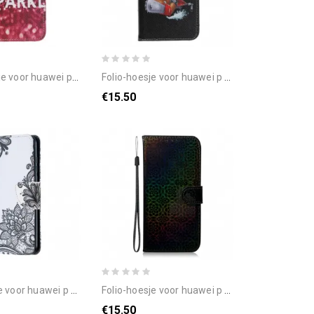
ei p smart s blijf kalm en schitter
folio-hoesje voor huawei p smart s gevaarlijke beer
€15.50
art s met ketting mandala met zwarte bandjes
folio-hoesje voor huawei p smart s pure kleur
€15.50