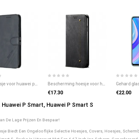
or huawei p smart s beste geval
bescherming hoesje voor huawei p smart s folio-hoesje denim stof
gehard glas bescherming (0.3
€17.30
€22.00
 Huawei P Smart, Huawei P Smart S
Van De Lage Prijzen En Bespaar!
sje Biedt Een Ongelooflijke Selectie Hoesjes, Covers, Hoesjes, Scher