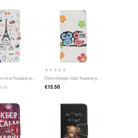
awei p smart s ik hou van parijs
folio-hoesje voor huawei p smart s paar uilen
€15.50
9.20