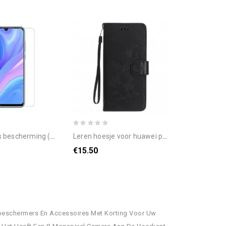
 mm) voor het scherm van de huawei p smart s
leren hoesje voor huawei p smart s met ketting thong vlinders en bloemen
€15.50
mbeschermers En Accessoires Met Korting Voor Uw