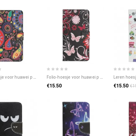
r huawei p smart s galaxy-ontwerp
folio-hoesje voor huawei p smart s vlinders en bloemen
leren hoesje voor hu
€15.50
€15.50
€1