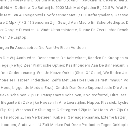
Smart S.-Reeks Is Uitgerust Met Een 6.67-Inch Ips-Scherm. Geperforeer
ull Hd + -Definitie. De Batterij Is 5000 Mah Met Opladen Bij 22.5 W. Wat 
e Met Een 48 Megapixel Hoofdsensor Met F/1.8 Diafragmalens, Geassoci
re 2 Mpx (F / 2.4) Sensoren Zijn Gewijd Aan Macro En Scherptediepte. 
er Google-Diensten. U Vindt Ultraresistente, Dunne En Zeer Lichte Be
 Van De Laptop.
ngen En Accessoires Die Aan Uw Eisen Voldoen
s Die Wij Aanbieden, Beschermen De Achterkant, Randen En Knoppen V
Tegelijkertijd Zeer Praktische Opties: Kaarthouders Aan De Binnenkant
free-Ondersteuning. Wat Je Keuze Ook Is (Shell Of Case), We Raden Je
hone Te Plaatsen. Inderdaad, Zelfs Met Een Hoes Ben Je Niet Immuun V
Hoes, Liggende Modus, Enz.). Ontdek Dan Onze Superselectie Die Aa
ieke Schelpen Zijn Er: Transparante Schelpen, Koolstofvezel, Ultra Resis
bt Elegante En Zakelijke Hoezen In Alle Leerstijlen: Nappa, Klassiek, Lych
Flip-Stijl Waarvan De Sluitingen Geïntegreerd Zijn In De Hoes. We Zijn
 Telefoon Zullen Verbeteren: Kabels, Geheugenkaarten, Externe Batteri
shouders, Statieven... U Zult Merken Dat Onze Producten Tegen Onklopb