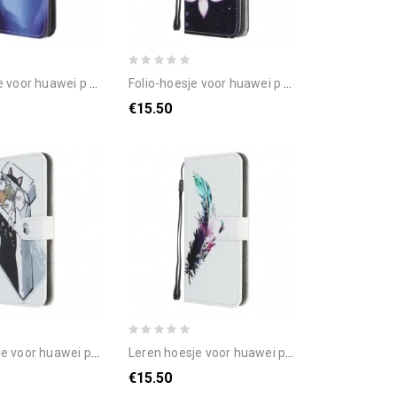
p smart s met ketting thong space panda
folio-hoesje voor huawei p smart s met ketting maanband bloemen
€15.50
p smart s met ketting thong kat levering
leren hoesje voor huawei p smart s met ketting thong veer
€15.50