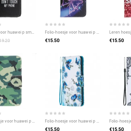
i p smart s raak mijn telefoon niet aan
folio-hoesje voor huawei p smart s neonvlinders
leren hoesje voor huaw
€15.50
€15.50
19.20
huawei p smart s militaire camouflage
folio-hoesje voor huawei p smart s met ketting blauwe band vlinders en bloemen
folio-hoesje voor huawei p sm
€15.50
€15.50