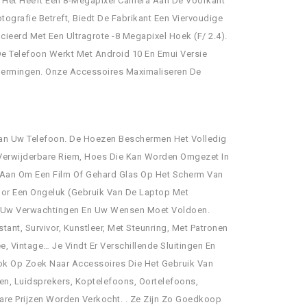
d. Het Heeft Een 8-Megapixel Camera Aan De Voorkant
Fotografie Betreft, Biedt De Fabrikant Een Viervoudige
eerd Met Een Ultragrote -8 Megapixel Hoek (F/ 2.4).
De Telefoon Werkt Met Android 10 En Emui Versie
schermingen. Onze Accessoires Maximaliseren De
an Uw Telefoon. De Hoezen Beschermen Het Volledig
, Verwijderbare Riem, Hoes Die Kan Worden Omgezet In
 Aan Om Een Film Of Gehard Glas Op Het Scherm Van
oor Een Ongeluk (Gebruik Van De Laptop Met
n Uw Verwachtingen En Uw Wensen Moet Voldoen.
tant, Survivor, Kunstleer, Met Steunring, Met Patronen
ee, Vintage… Je Vindt Er Verschillende Sluitingen En
 Ook Op Zoek Naar Accessoires Die Het Gebruik Van
jen, Luidsprekers, Koptelefoons, Oortelefoons,
are Prijzen Worden Verkocht. . Ze Zijn Zo Goedkoop