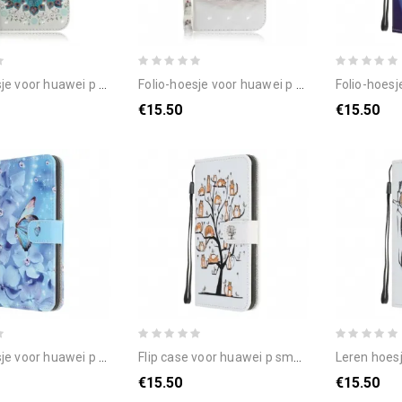
huawei p smart s meesterlijke mandala
folio-hoesje voor huawei p smart s met ketting tomaat op de string cat
folio-hoesje voor huawei 
€15.50
€15.50
p smart s met ketting vlinders met diamanten band
flip case voor huawei p smart s met ketting funky katten met riem
leren hoesje voor huawei 
€15.50
€15.50