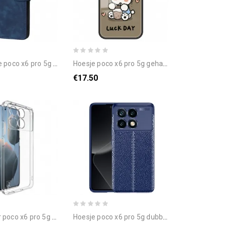
nhoesje rfid-bescherming en draagkoord met suède-effect
hoesje poco x6 pro 5g gehard glas met cartoonpatroon bescherming hoesje
€17.50
 x6 pro 5g ux-5 imak-serie
hoesje poco x6 pro 5g dubbele lijn