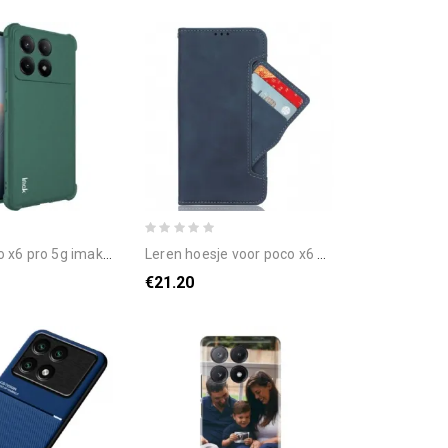
6 pro 5g imak-airbags
leren hoesje voor poco x6 pro 5g multikaart
€21.20