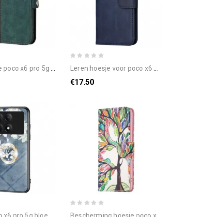
foonhoesje tweekleurig met dubbele sluiting en riem
leren hoesje voor poco x6 pro 5g effen kunstleer met riem
€17.50
ringhouder van gehard glas bescherming hoesje
bescherming hoesje poco x6 pro 5g levensboom