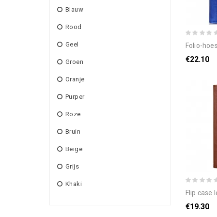
Blauw
Rood
Geel
folio-hoesje poco 
€22.10
Groen
Oranje
Purper
Roze
Bruin
Beige
Grijs
Khaki
flip case le
€19.30