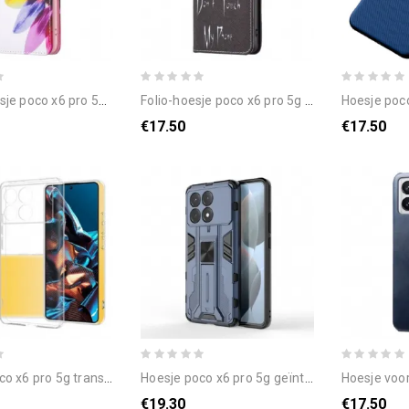
pro 5g waterverfbloem bescherming hoesje
folio-hoesje poco x6 pro 5g telefoonhoesje slechte telefoon
hoesje poco 
€17.50
€17.50
6 pro 5g transparant flexibel
hoesje poco x6 pro 5g geïntegreerde ondersteuning
hoesje voor po
€19.30
€17.50