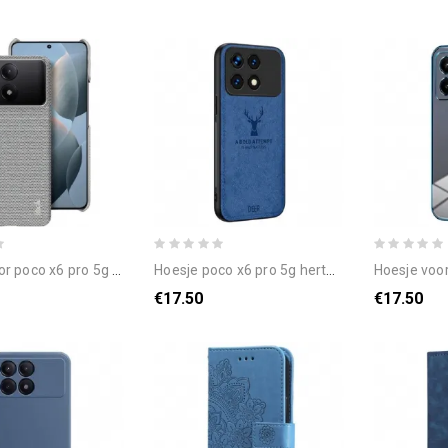
co x6 pro 5g ruiyi-serie imak
hoesje poco x6 pro 5g hertenpatroon bescherming hoesje
hoesje voor poco 
€17.50
€17.50