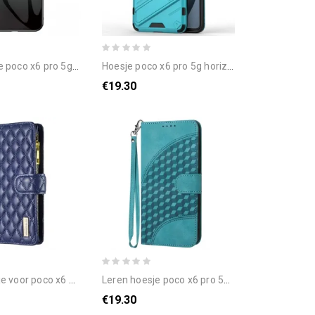
o 5g telefoonhoesje hallo gehard glas
hoesje poco x6 pro 5g horizontale en verticale ondersteuning
€19.30
x6 pro 5g gewatteerde binfen kleur
leren hoesje poco x6 pro 5g grafisch sleutelkoord met olifantenkop bescherming hoesje
€19.30