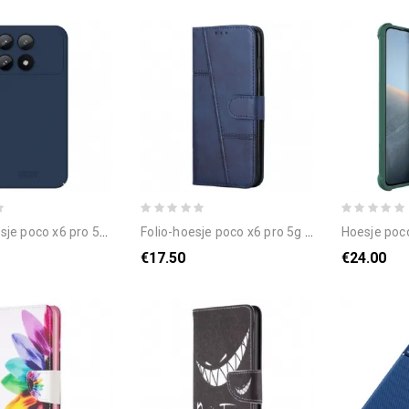
 pro 5g telefoonhoesje jk qin-serie mofi
folio-hoesje poco x6 pro 5g zakelijke stijl met riem
hoesje poco x
€17.50
€24.00