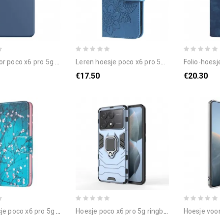
o x6 pro 5g siliconen rechte rand
leren hoesje poco x6 pro 5g bloemmotief met riempje bescherming hoesje
folio-hoesje poco x6 pro 5g telefoo
€17.50
€20.30
6 pro 5g telefoonhoesje pruimenbloesem
hoesje poco x6 pro 5g ringbestendig bescherming hoesje
hoesje voor poco