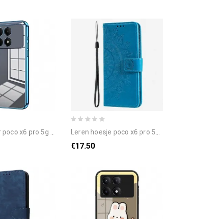
x6 pro 5g metalen stijlranden
leren hoesje poco x6 pro 5g mandala zon met riem bescherming hoesje
€17.50