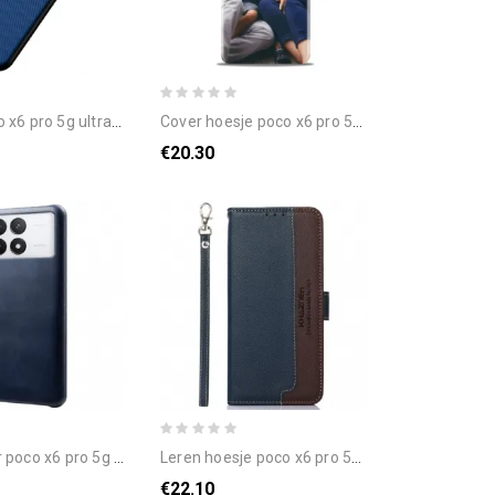
x6 pro 5g ultrafijn
cover hoesje poco x6 pro 5g telefoonhoesje maatwerk
€20.30
co x6 pro 5g ledereffect
leren hoesje poco x6 pro 5g tweekleurige rfid-blokkering khazneh
€22.10