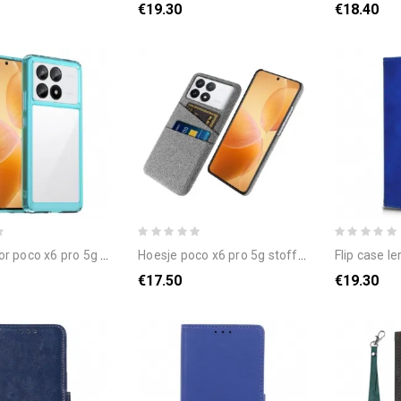
€19.30
€18.40
poco x6 pro 5g anti-schok
hoesje poco x6 pro 5g stoffen kaarthouder bescherming hoesje
flip case leren p
€17.50
€19.30