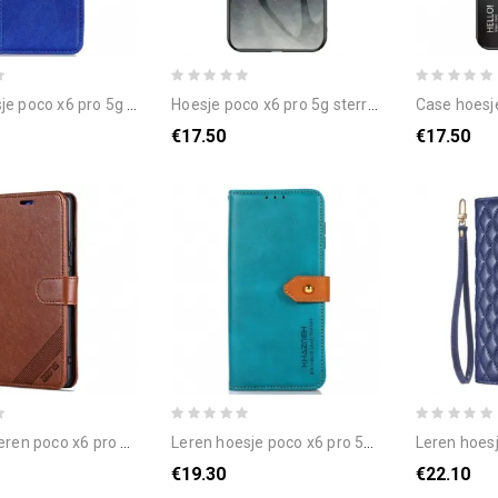
x6 pro 5g splitleer bescherming hoesje
hoesje poco x6 pro 5g sterrenhemel gehard glas bescherming hoesje
case hoesje poco x6 pr
€17.50
€17.50
ren poco x6 pro 5g azns
leren hoesje poco x6 pro 5g gouden sluiting khazneh
leren hoesje voor poco 
€19.30
€22.10