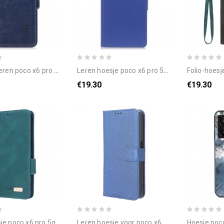
ren poco x6 pro 5g abeel
leren hoesje poco x6 pro 5g klassiek bescherming hoesje
folio-hoesje poco x6 pro 5g tele
€19.30
€19.30
x6 pro 5g telefoonhoesje retro-ontwerp
leren hoesje voor poco x6 pro 5g gestippelde band
hoesje poco x6 pro 5g bloemen