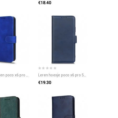
€18.40
oco x6 pro 5g suède-effect
leren hoesje poco x6 pro 5g mat kunstleer bescherming hoesje
€19.30