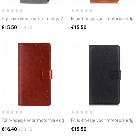
flip case voor motorola edge 20 klavertje vier
folio-hoesje voor motorola edge 20 vintage leereffect khazneh
€15.50
€15.50
€19.20
folio-hoesje voor motorola edge 20 imitatieleer idewei
folio-hoesje voor motorola edge 20 traditioneel litchi-kunstleer
€16.40
€15.50
€20.50