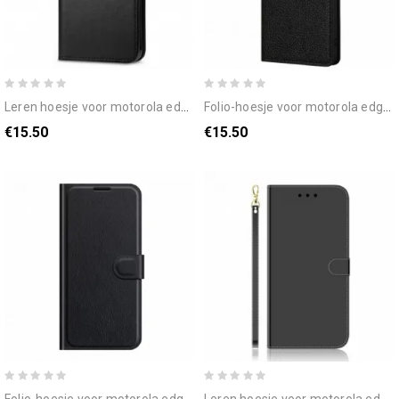
leren hoesje voor motorola edge 20 faux leder en vintage sluiting
folio-hoesje voor motorola edge 20 litchi-leereffect
€15.50
€15.50