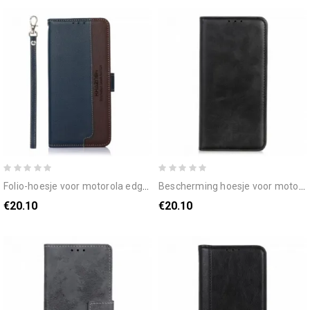
folio-hoesje voor motorola edge 20 liche-stijl rfid khazneh
bescherming hoesje voor motorola edge 20 folio-hoesje gesplitst leerontwerp
€20.10
€20.10