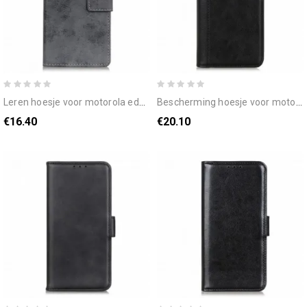
leren hoesje voor motorola edge 20 vintage kunstleer
bescherming hoesje voor motorola edge 20 folio-hoesje gesplitste litchi-lederen versie
€16.40
€20.10