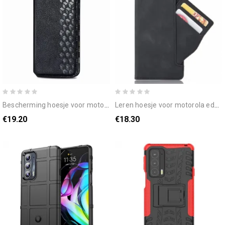
bescherming hoesje voor motorola edge 20 folio-hoesje diamant textuur leereffect
leren hoesje voor motorola edge 20 eerste klas multi-kaart
€19.20
€18.30