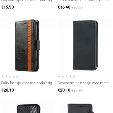
folio-hoesje voor motorola edge 20 klassiek lychee-effect
leren hoesje voor motorola edge 20 spiegel van kunstleer
€15.50
€16.40
€20.50
folio-hoesje voor motorola edge 20 tweekleurige dubbele sluiting
bescherming hoesje voor motorola edge 20 folio-hoesje skin-touch-ontwerp
€20.10
€20.10
€25.90