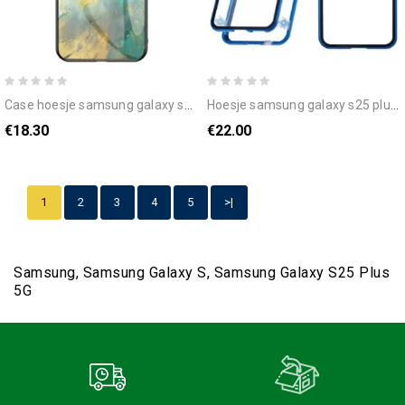
case hoesje samsung galaxy s25 plus 5g telefoonhoesje marmer gehard glas
hoesje samsung galaxy s25 plus 5g magnetische bescherming bescherming hoesje
€18.30
€22.00
1
2
3
4
5
>|
Samsung, Samsung Galaxy S, Samsung Galaxy S25 Plus
5G