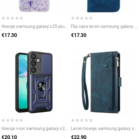
hoesje samsung galaxy s25 plus 5g pailletten en vlinders
flip case leren samsung galaxy s25 plus 5g roze suède-effect
€17.30
€17.30
hoesje voor samsung galaxy s25 plus 5g draaibare houder en lensbeschermer
leren hoesje samsung galaxy s25 plus 5g eseble star-serie bescherming hoesje
€20.10
€22.90