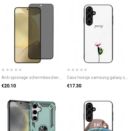
anti-spionage schermbeschermer van gehard glas voor samsung galaxy s25 plus 5g
case hoesje samsung galaxy s25 plus 5g telefoonhoesje pioenroos
€20.10
€17.30