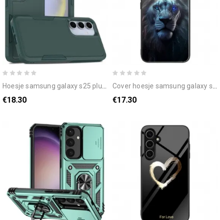
hoesje samsung galaxy s25 plus 5g robuust
cover hoesje samsung galaxy s25 plus 5g telefoonhoesje gekroonde leeuw
€18.30
€17.30