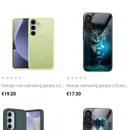
hoesje voor samsung galaxy s25 plus 5g getint yind-serie dux ducis
hoesje samsung galaxy s25 plus 5g kat van gehard glas
€19.20
€17.30