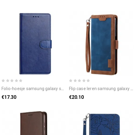
folio-hoesje samsung galaxy s25 plus 5g telefoonhoesje effen kunstleer met bandje
flip case leren samsung galaxy s25 plus 5g vintage suède-effect met bandje
€17.30
€20.10