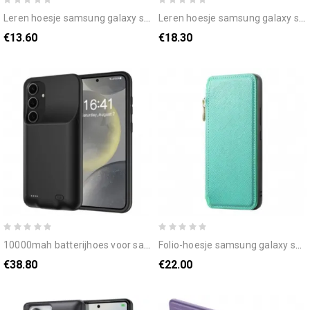
leren hoesje samsung galaxy s25 plus 5g gouden sluiting met bandje bescherming hoesje
leren hoesje samsung galaxy s25 plus 5g driehoekig patroon
€13.60
€18.30
10000mah batterijhoes voor samsung galaxy s25 plus 5g
folio-hoesje samsung galaxy s25 plus 5g telefoonhoesje magsafe-compatibel
€38.80
€22.00