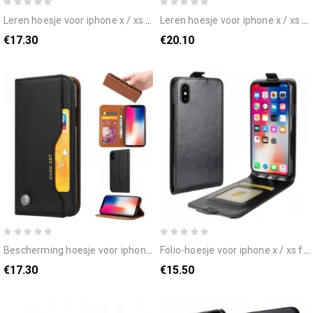
leren hoesje voor iphone x / xs lederen effect forwenw
leren hoesje voor iphone x / xs dg glad leereffect. ming afneembaar
€17.30
€20.10
bescherming hoesje voor iphone x / xs folio-hoesje kunstleer kaarthouder
folio-hoesje voor iphone x / xs flip case retro vouwen
€17.30
€15.50