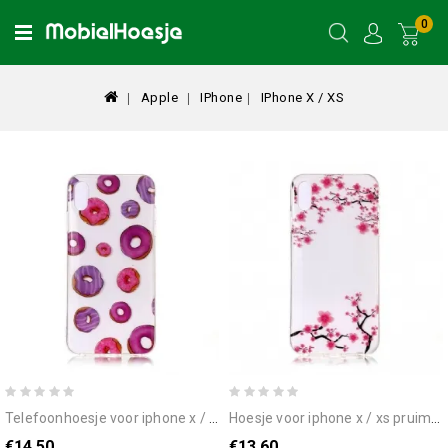
0
Apple
IPhone
IPhone X / XS
telefoonhoesje voor iphone x / xs transparante donut ventilator
hoesje voor iphone x / xs pruimenbloesems
€14.50
€13.60