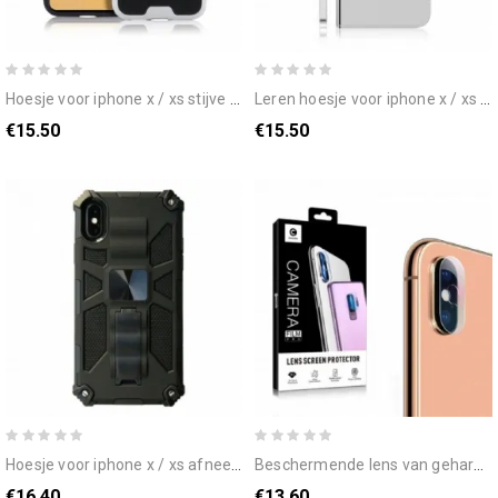
hoesje voor iphone x / xs stijve kaarthouder
leren hoesje voor iphone x / xs spiegel van kunstleer
€15.50
€15.50
hoesje voor iphone x / xs afneembaar met verwijderbare steun
beschermende lens van gehard glas voor iphone xs / xs max
€16.40
€13.60