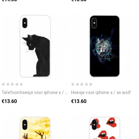
telefoonhoesje voor iphone x / xs denkende zwarte kat
hoesje voor iphone x / xs wolf
€13.60
€13.60