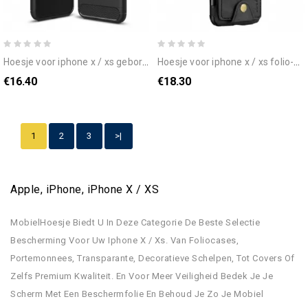
hoesje voor iphone x / xs geborstelde koolstofvezel
hoesje voor iphone x / xs folio-hoesje opvouwbare kaarthouder
€16.40
€18.30
1
2
3
>|
Apple, iPhone, iPhone X / XS
MobielHoesje Biedt U In Deze Categorie De Beste Selectie
Bescherming Voor Uw Iphone X / Xs. Van Foliocases,
Portemonnees, Transparante, Decoratieve Schelpen, Tot Covers Of
Zelfs Premium Kwaliteit. En Voor Meer Veiligheid Bedek Je Je
Scherm Met Een Beschermfolie En Behoud Je Zo Je Mobiel