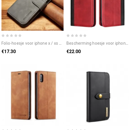
folio-hoesje voor iphone x / xs dg.ming retro
bescherming hoesje voor iphone x / xs folio-hoesje tweekleurig leereffect
€17.30
€22.00