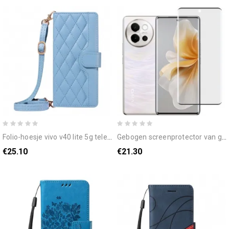
folio-hoesje vivo v40 lite 5g telefoonhoesje gewatteerd met bandjes
gebogen screenprotector van gehard glas voor v40 lite 5g
€25.10
€21.30