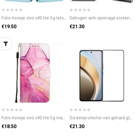
folio-hoesje vivo v40 lite 5g telefoonhoesje rfid-bescherming
gebogen anti-spionage screenprotector van gehard glas voor v40 lite 5g
€19.50
€21.30
folio-hoesje vivo v40 lite 5g marmerpatroon
screenprotector van gehard glas voor v40 lite 5g (zwarte rand)
€18.50
€21.30