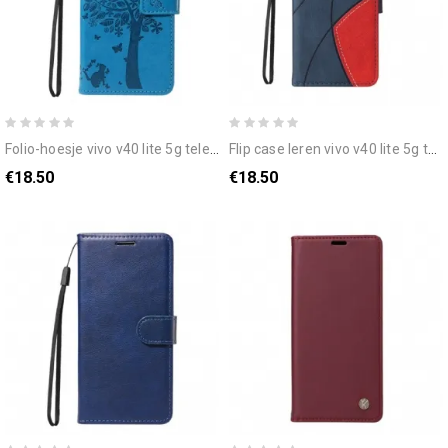
folio-hoesje vivo v40 lite 5g telefoonhoesje kat en boom
flip case leren vivo v40 lite 5g tweekleurig rimpelpatroon
€18.50
€18.50