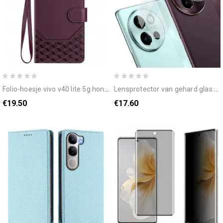
folio-hoesje vivo v40 lite 5g honingraatpatroon en bandje
lensprotector van gehard glas voor vivo v40 lite 5g
€19.50
€17.60