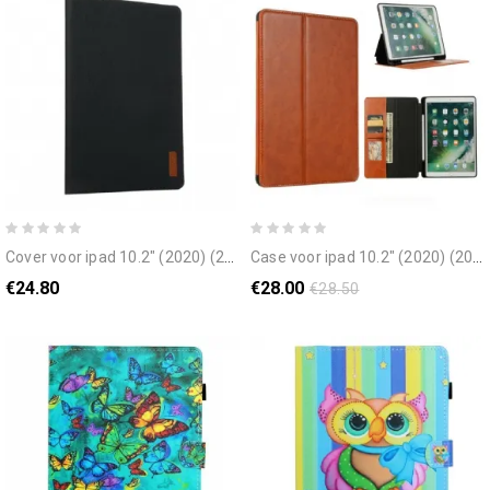
cover voor ipad 10.2" (2020) (2019) / air 10.5" / pro 10.5" doekeffect
case voor ipad 10.2" (2020) (2019) / air 10.5" / pro 10.5" luxe leereffect
€24.80
€28.00
€28.50