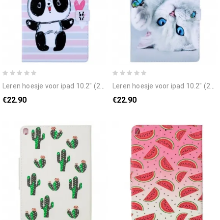
leren hoesje voor ipad 10.2" (2020) (2019) / air 10.5" / pro 10.5" panda liefde
leren hoesje voor ipad 10.2" (2020) (2019) / air 10.5" / pro 10.5" vlinders serie
€22.90
€22.90