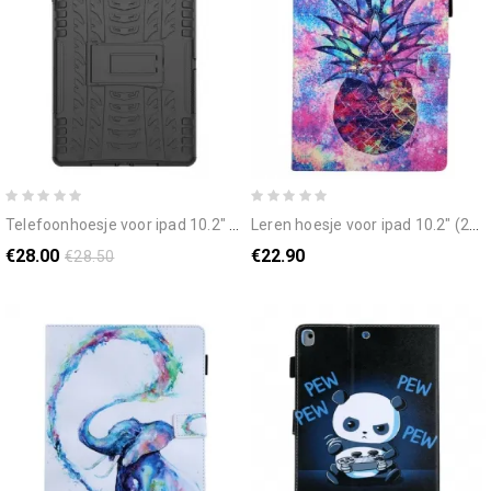
telefoonhoesje voor ipad 10.2" (2020) (2019) / air 10.5" / pro 10.5" overlevende
leren hoesje voor ipad 10.2" (2020) (2019) / air 10.5" / pro 10.5" funky ananas
€28.00
€22.90
€28.50