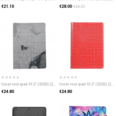
€21.10
€28.00
€28.50
cover voor ipad 10.2" (2020) (2019) / air 10.5" / pro 10.5" wereldkaart draaien
cover voor ipad 10.2" (2020) (2019) / air 10.5" / pro 10.5" roterende krokodillenleer stijl
€24.80
€24.80