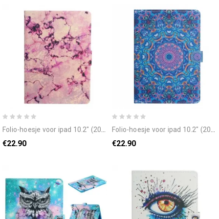
folio-hoesje voor ipad 10.2" (2020) (2019) / air 10.5" / pro 10.5" marmeren stijl
folio-hoesje voor ipad 10.2" (2020) (2019) / air 10.5" / pro 10.5" mandala kunst serie
€22.90
€22.90