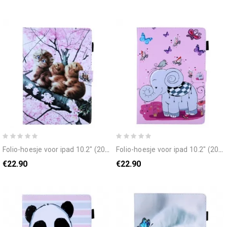
folio-hoesje voor ipad 10.2" (2020) (2019) / air 10.5" / pro 10.5" alle katten
folio-hoesje voor ipad 10.2" (2020) (2019) / air 10.5" / pro 10.5" mijn olifant
€22.90
€22.90