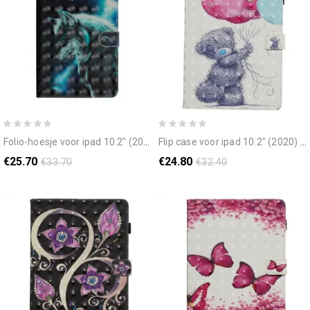
folio-hoesje voor ipad 10.2" (2020) (2019) / air 10.5" / pro 10.5" lichtvlek wolf
flip case voor ipad 10.2" (2020) (2019) / air 10.5" / pro 10.5" poeh
€25.70
€24.80
€33.70
€32.40