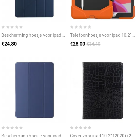
bescherming hoesje voor ipad 10.2" (2020) (2019) / air 10.5" / pro 10.5" origami kunstleer
telefoonhoesje voor ipad 10.2" (2020) (2019) / air 10.5" / pro 10.5" super stevig afneembaar
€24.80
€28.00
€34.10
bescherming hoesje voor ipad 10.2" (2020) (2019) / air 10.5" / pro 10.5" drie strengen
cover voor ipad 10.2" (2020) (2019) / air 10.5" / pro 10.5" krokodillenleer stijl