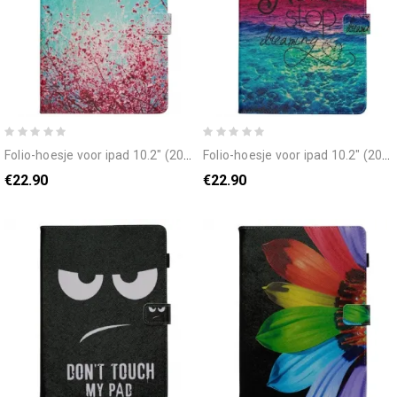
folio-hoesje voor ipad 10.2" (2020) (2019) / air 10.5" / pro 10.5" rode takken
folio-hoesje voor ipad 10.2" (2020) (2019) / air 10.5" / pro 10.5" stop nooit met dromen
€22.90
€22.90